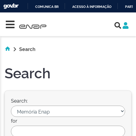
COMUNICA BR
ACESSO À INFORMAÇÃO
PARTI
Skip navigation
IR
PARA
O
CONTEÚDO
Search
Search
Search:
for