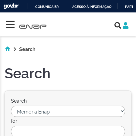
COMUNICA BR
ACESSO À INFORMAÇÃO
PARTI
Skip navigation
IR
PARA
O
CONTEÚDO
Search
Search
Search:
for