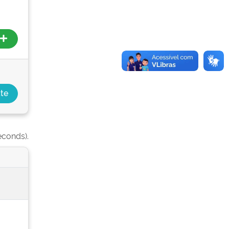
econds).