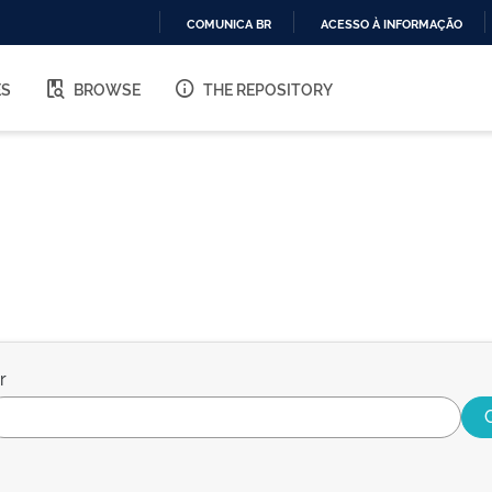
COMUNICA BR
ACESSO À INFORMAÇÃO
IR
PARA
ES
BROWSE
THE REPOSITORY
O
CONTEÚDO
r