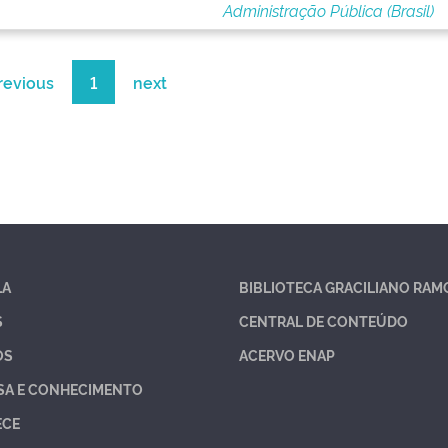
Administração Pública (Brasil)
revious
1
next
LA
BIBLIOTECA GRACILIANO RAM
S
CENTRAL DE CONTEÚDO
OS
ACERVO ENAP
SA E CONHECIMENTO
ECE