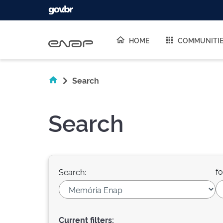
Skip navigation
HOME
COMMUNITI
Search
Search
fo
Search:
Current filters: