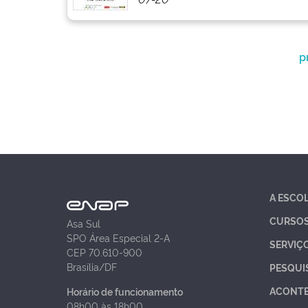
p
A ESCO
CURSO
Asa Sul
SPO Área Especial 2-A
SERVIÇ
CEP 70.610-900
Brasília/DF
PESQUI
ACONT
Horário de funcionamento
08h00 às 18h00