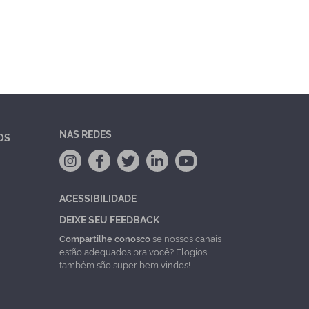
NAS REDES
OS
ACESSIBILIDADE
DEIXE SEU FEEDBACK
Compartilhe conosco
se nossos canais
estão adequados pra você? Elogios
também são super bem vindos!