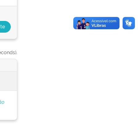
econds).
ão