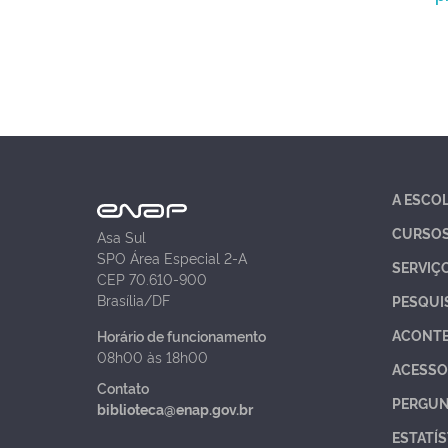
A ESCO
CURSO
Asa Sul
SPO Área Especial 2-A
SERVIÇ
CEP 70.610-900
Brasília/DF
PESQUI
ACONT
Horário de funcionamento
08h00 às 18h00
ACESSO
Contato
PERGUN
biblioteca@enap.gov.br
ESTATÍS