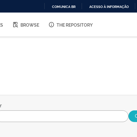
COMUNICA BR
ACESSO À INFORMAÇÃO
IR
PARA
ES
BROWSE
THE REPOSITORY
O
CONTEÚDO
r