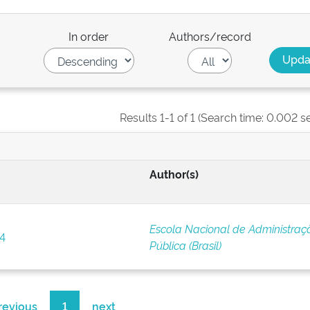
In order
Authors/record
Results 1-1 of 1 (Search time: 0.002 s
Author(s)
Escola Nacional de Administraç
 4
Pública (Brasil)
revious
1
next