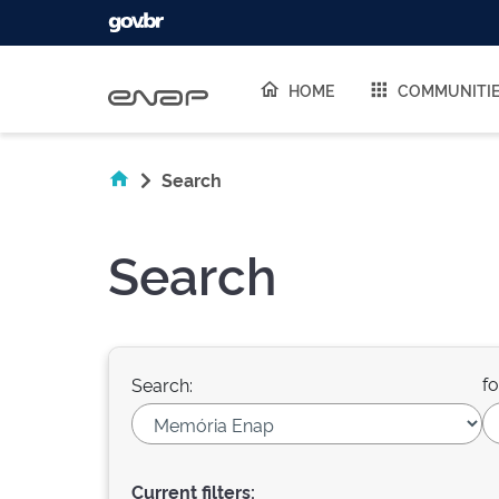
Skip navigation
HOME
COMMUNITI
Search
Search
fo
Search:
Current filters: