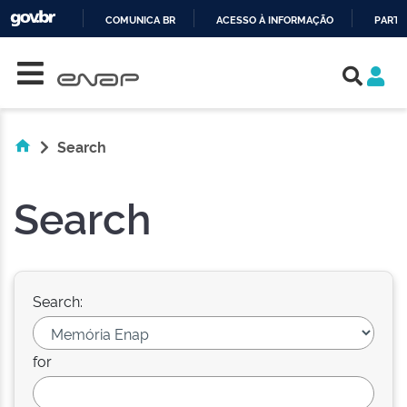
COMUNICA BR
ACESSO À INFORMAÇÃO
PARTI
Skip navigation
IR
PARA
O
CONTEÚDO
Search
Search
Search:
for