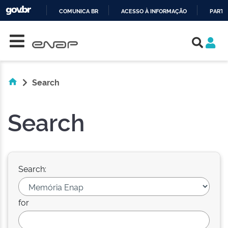
COMUNICA BR
ACESSO À INFORMAÇÃO
PARTI
Skip navigation
IR
PARA
O
CONTEÚDO
Search
Search
Search:
for