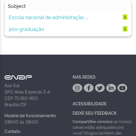
Subject
Escola nacional de administração ...
1
pós-graduação
1
NAS REDES
Asa Sul
SPO Área Especial 2-A
CEP 70.610-900
ACESSIBILIDADE
Brasília/DF
DEIXE SEU FEEDBACK
Horário de funcionamento
Compartilhe conosco
se nossos
08h00 às 18h00
canais estão adequados pra
Contato
você? Elogios também são