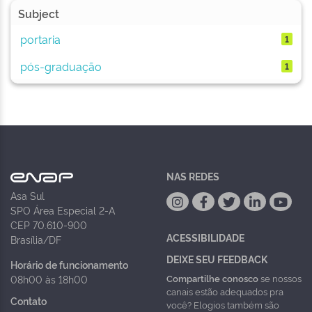
Subject
portaria
1
pós-graduação
1
NAS REDES
Asa Sul
SPO Área Especial 2-A
CEP 70.610-900
ACESSIBILIDADE
Brasília/DF
DEIXE SEU FEEDBACK
Horário de funcionamento
Compartilhe conosco
se nossos
08h00 às 18h00
canais estão adequados pra
Contato
você? Elogios também são