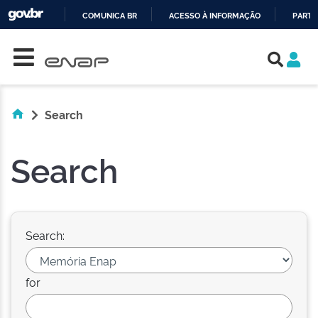
COMUNICA BR
ACESSO À INFORMAÇÃO
PARTI
Skip navigation
IR
PARA
O
CONTEÚDO
Search
Search
Search:
for