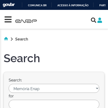
COMUNICA BR
ACESSO À INFORMAÇÃO
PARTI
Skip navigation
IR
PARA
O
CONTEÚDO
Search
Search
Search:
for