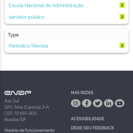
Escola Nacional de Administração ...
2
servidor público
2
Type
Periódico/Revista
2
NAS REDES
Asa Sul
SPO Área Especial 2-A
CEP 70.610-900
ACESSIBILIDADE
Brasília/DF
DEIXE SEU FEEDBACK
Horário de funcionamento