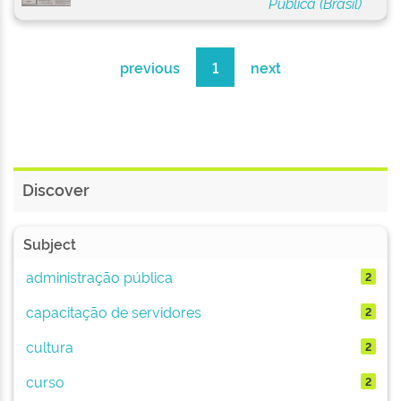
Pública (Brasil)
previous
1
next
Discover
Subject
administração pública
2
capacitação de servidores
2
cultura
2
curso
2