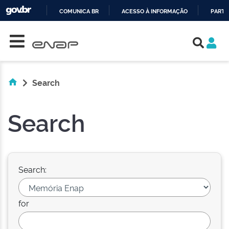
COMUNICA BR
ACESSO À INFORMAÇÃO
PARTI
Skip navigation
IR
PARA
O
CONTEÚDO
Search
Search
Search:
for