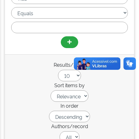
Results/Page
Sort items by
In order
Authors/record