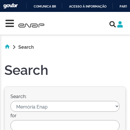
COMUNICA BR
ACESSO À INFORMAÇÃO
PARTI
Skip navigation
IR
PARA
O
CONTEÚDO
Search
Search
Search:
for