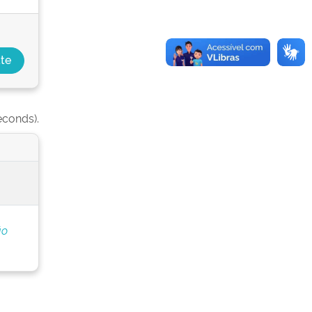
econds).
ão