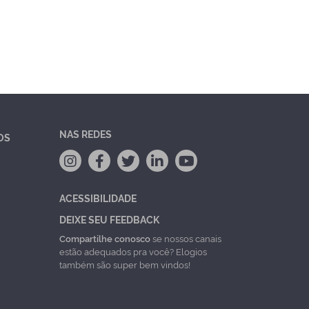
NAS REDES
OS
ACESSIBILIDADE
DEIXE SEU FEEDBACK
Compartilhe conosco
se nossos canais
estão adequados pra você? Elogios
também são super bem vindos!