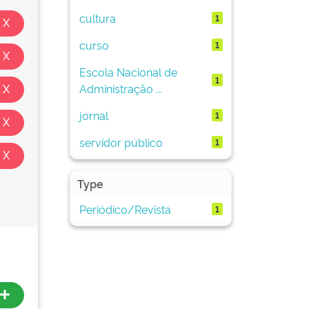
cultura
1
curso
1
Escola Nacional de
1
Administração ...
jornal
1
servidor público
1
Type
Periódico/Revista
1