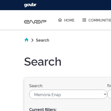
Skip navigation
HOME
COMMUNITI
Search
Search
fo
Search:
Current filters: