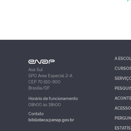
A ESCO
CURSO
Asa Sul
SPO Área Especial 2-A
SERVIÇ
CEP 70.610-900
Brasília/DF
PESQUI
ACONT
Horário de funcionamento
08h00 às 18h00
ACESSO
Contato
PERGUN
biblioteca@enap.gov.br
ESTATÍS