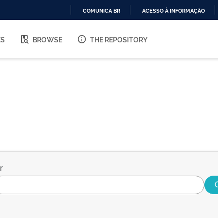
COMUNICA BR
ACESSO À INFORMAÇÃO
IR
PARA
ES
BROWSE
THE REPOSITORY
O
CONTEÚDO
r