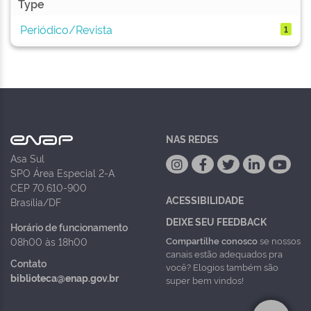
Type
Periódico/Revista
1
NAS REDES
Asa Sul
SPO Área Especial 2-A
CEP 70.610-900
ACESSIBILIDADE
Brasília/DF
DEIXE SEU FEEDBACK
Horário de funcionamento
Compartilhe conosco
se nossos
08h00 às 18h00
canais estão adequados pra
Contato
você? Elogios também são
biblioteca@enap.gov.br
super bem vindos!