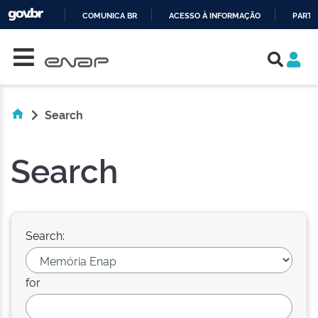
COMUNICA BR
ACESSO À INFORMAÇÃO
PARTI
Skip navigation
IR
PARA
O
CONTEÚDO
Search
Search
Search:
for