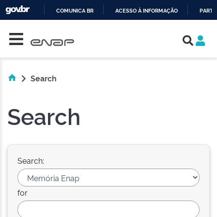
COMUNICA BR
ACESSO À INFORMAÇÃO
PARTI
Skip navigation
IR
PARA
O
CONTEÚDO
Search
Search
Search:
for