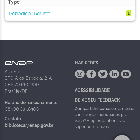
Type
Periódico/Revista
1
NAS REDES
Asa Sul
SPO Área Especial 2-A
CEP 70.610-900
ACESSIBILIDADE
Brasília/DF
DEIXE SEU FEEDBACK
Horário de funcionamento
Compartilhe conosco
se nossos
08h00 às 18h00
canais estão adequados pra
Contato
você? Elogios também são
biblioteca@enap.gov.br
super bem vindos!