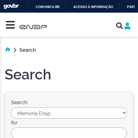
COMUNICA BR
ACESSO À INFORMAÇÃO
PARTI
Skip navigation
IR
PARA
O
CONTEÚDO
Search
Search
Search:
for