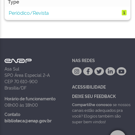
Type
Periódico/Revista
1
NAS REDES
Asa Sul
SPO Área Especial 2-A
CEP 70.610-900
ACESSIBILIDADE
Brasília/DF
DEIXE SEU FEEDBACK
Horário de funcionamento
Compartilhe conosco
se nossos
08h00 às 18h00
canais estão adequados pra
Contato
você? Elogios também são
biblioteca@enap.gov.br
super bem vindos!