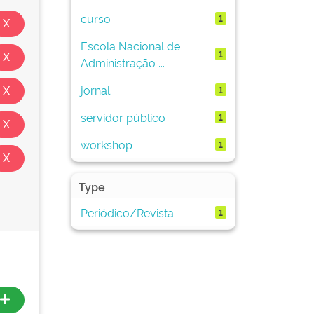
curso
1
Escola Nacional de
1
Administração ...
jornal
1
servidor público
1
workshop
1
Type
Periódico/Revista
1