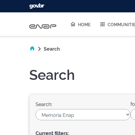
Skip navigation
HOME
COMMUNITI
Search
Search
fo
Search:
Current filters: