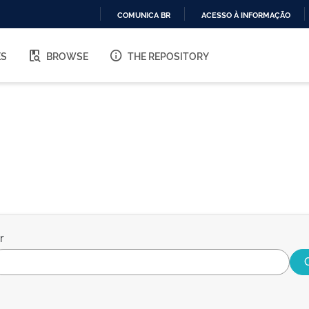
COMUNICA BR
ACESSO À INFORMAÇÃO
IR
PARA
ES
BROWSE
THE REPOSITORY
O
CONTEÚDO
r