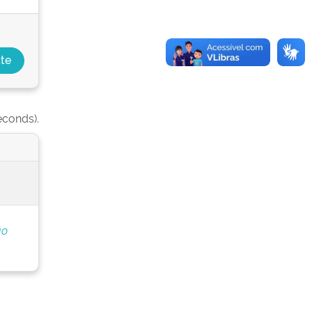
econds).
ão