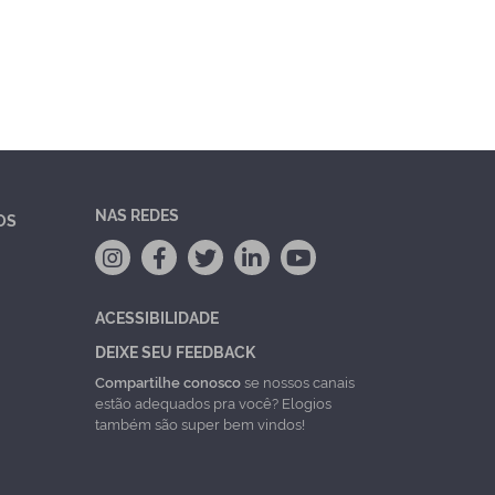
NAS REDES
OS
ACESSIBILIDADE
DEIXE SEU FEEDBACK
Compartilhe conosco
se nossos canais
estão adequados pra você? Elogios
também são super bem vindos!