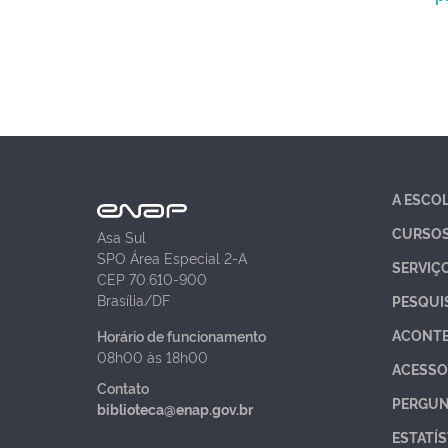
A ESCO
CURSO
Asa Sul
SPO Área Especial 2-A
SERVIÇ
CEP 70.610-900
Brasília/DF
PESQUI
ACONT
Horário de funcionamento
08h00 às 18h00
ACESSO
Contato
PERGUN
biblioteca@enap.gov.br
ESTATÍS