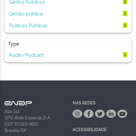
Gastos Públicos
1
Gestão pública
1
Políticas Públicas
1
Type
Áudio/Podcast
1
NAS REDES
Asa Sul
SPO Área Especial 2-A
CEP 70.610-900
ACESSIBILIDADE
Brasília/DF