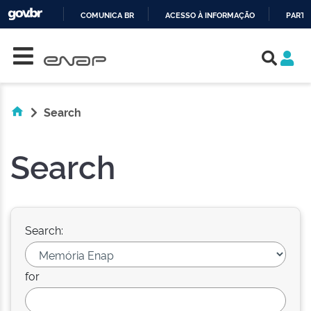
COMUNICA BR
ACESSO À INFORMAÇÃO
PARTI
Skip navigation
IR
PARA
O
CONTEÚDO
Search
Search
Search:
for