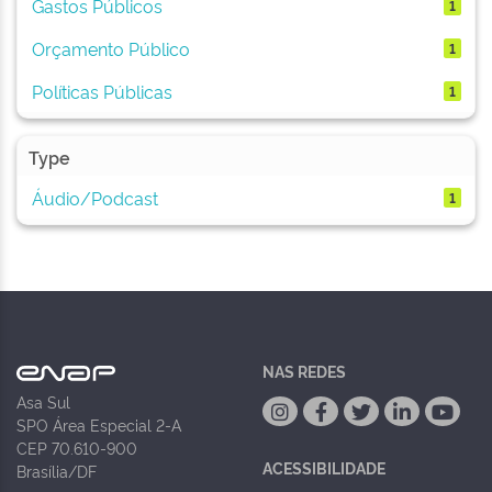
Gastos Públicos
1
Orçamento Público
1
Políticas Públicas
1
Type
Áudio/Podcast
1
NAS REDES
Asa Sul
SPO Área Especial 2-A
CEP 70.610-900
ACESSIBILIDADE
Brasília/DF