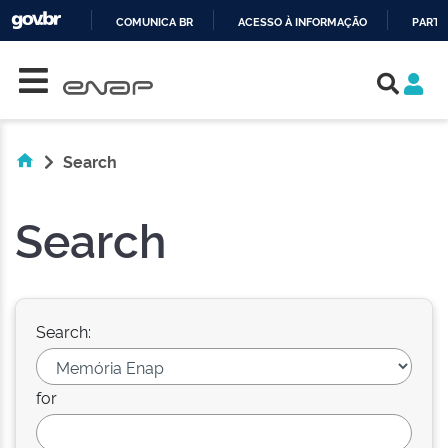
COMUNICA BR
ACESSO À INFORMAÇÃO
PARTI
Skip navigation
IR
PARA
O
CONTEÚDO
Search
Search
Search:
for