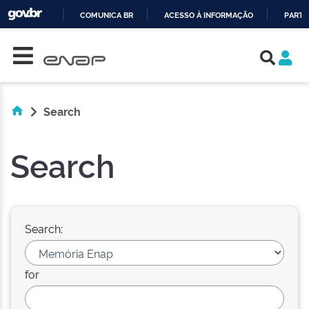
COMUNICA BR
ACESSO À INFORMAÇÃO
PARTI
Skip navigation
IR
PARA
O
CONTEÚDO
Search
Search
Search:
for