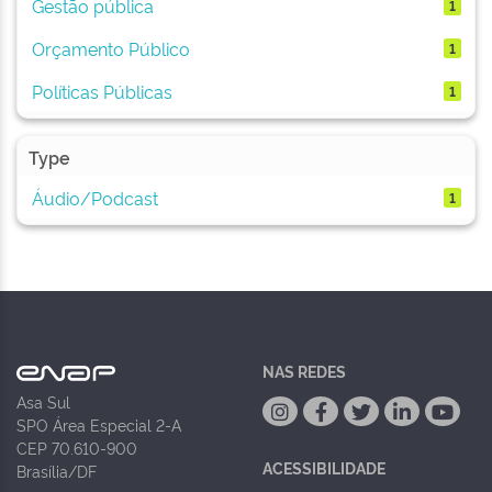
Gestão pública
1
Orçamento Público
1
Políticas Públicas
1
Type
Áudio/Podcast
1
NAS REDES
Asa Sul
SPO Área Especial 2-A
CEP 70.610-900
ACESSIBILIDADE
Brasília/DF