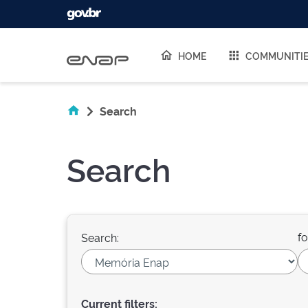
Skip navigation
HOME
COMMUNITI
Search
Search
fo
Search:
Current filters: