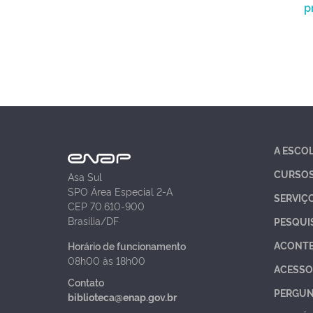
p
A ESCO
CURSO
Asa Sul
SPO Área Especial 2-A
SERVIÇ
CEP 70.610-900
Brasília/DF
PESQUI
ACONT
Horário de funcionamento
08h00 às 18h00
ACESSO
Contato
PERGUN
biblioteca@enap.gov.br