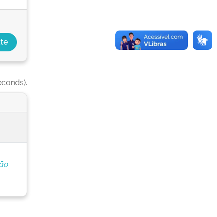
econds).
ção