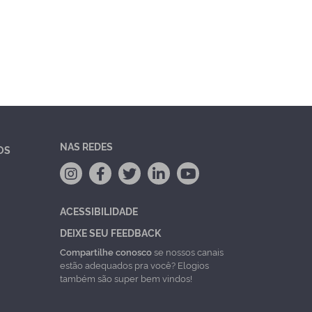
NAS REDES
OS
ACESSIBILIDADE
DEIXE SEU FEEDBACK
Compartilhe conosco
se nossos canais
estão adequados pra você? Elogios
também são super bem vindos!