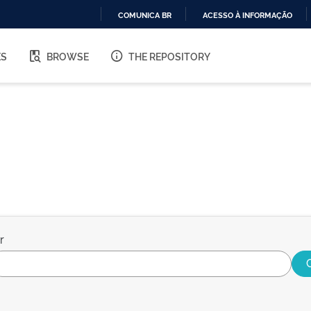
COMUNICA BR
ACESSO À INFORMAÇÃO
IR
PARA
ES
BROWSE
THE REPOSITORY
O
CONTEÚDO
r