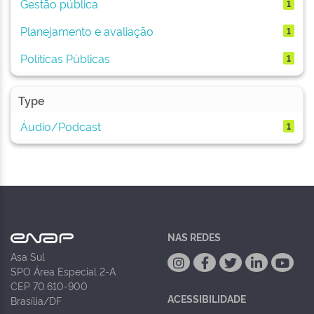
Gestão pública
1
Planejamento e avaliação
1
Políticas Públicas
1
Type
Áudio/Podcast
1
NAS REDES
Asa Sul
SPO Área Especial 2-A
CEP 70.610-900
ACESSIBILIDADE
Brasília/DF