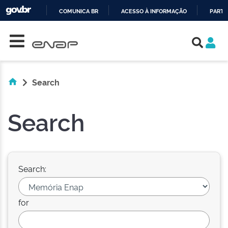
COMUNICA BR
ACESSO À INFORMAÇÃO
PARTI
Skip navigation
IR
PARA
O
CONTEÚDO
Search
Search
Search:
for