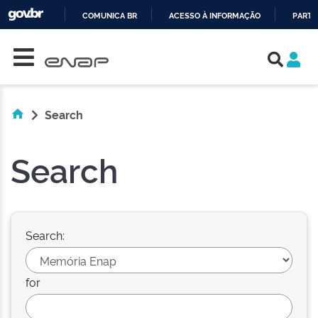
COMUNICA BR
ACESSO À INFORMAÇÃO
PARTI
Skip navigation
IR
PARA
O
CONTEÚDO
Search
Search
Search:
for