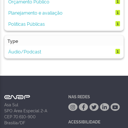
Orçamento Público
1
Planejamento e avaliação
1
Políticas Públicas
1
Type
Áudio/Podcast
1
NAS REDES
Asa Sul
SPO Área Especial 2-A
CEP 70.610-900
ACESSIBILIDADE
Brasília/DF