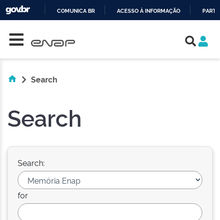
COMUNICA BR
ACESSO À INFORMAÇÃO
PARTI
Skip navigation
IR
PARA
O
CONTEÚDO
Search
Search
Search:
for