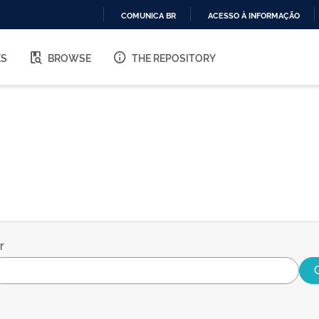
COMUNICA BR
ACESSO À INFORMAÇÃO
IR
PARA
ES
BROWSE
THE REPOSITORY
O
CONTEÚDO
r