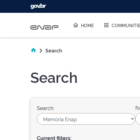
Skip navigation
HOME
COMMUNITI
Search
Search
fo
Search:
Current filters: