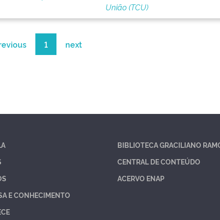
União (TCU)
revious
1
next
LA
BIBLIOTECA GRACILIANO RAM
S
CENTRAL DE CONTEÚDO
OS
ACERVO ENAP
SA E CONHECIMENTO
ECE