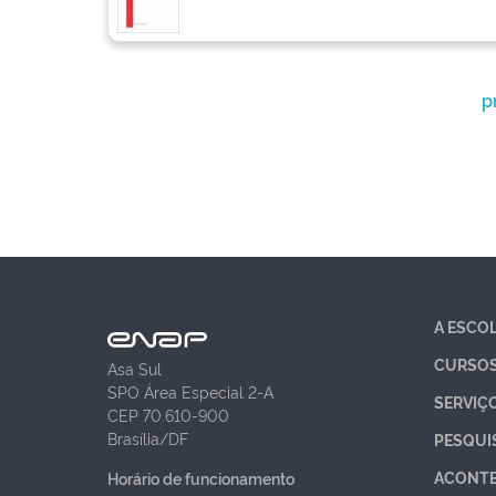
p
A ESCO
CURSO
Asa Sul
SPO Área Especial 2-A
SERVIÇ
CEP 70.610-900
Brasília/DF
PESQUI
ACONT
Horário de funcionamento