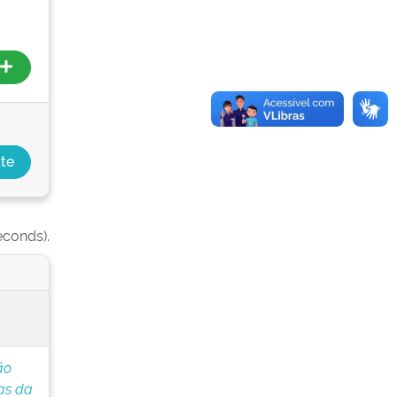
econds).
ão
as da