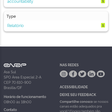
accountability
1
Type
Relatório
1
NAS REDES
Asa Sul
SPO Área Especial 2-A
CEP 70.610-900
ACESSIBILIDADE
Brasília/DF
DEIXE SEU FEEDBACK
Horário de funcionamento
Compartilhe conosco
se nossos
08h00 às 18h00
canais estão adequados pra
Contato
você? Elogios também são