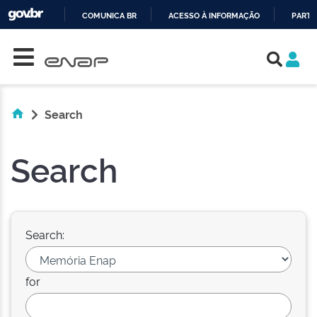
COMUNICA BR
ACESSO À INFORMAÇÃO
PARTI
Skip navigation
IR
PARA
O
CONTEÚDO
Search
Search
Search:
for