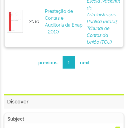
Escola Nacional
de
Prestação de
Administração
Contas e
2010
Pública (Brasil)
;
Auditoria da Enap
Tribunal de
- 2010
Contas da
União (TCU)
previous
1
next
Discover
Subject