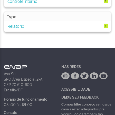
controle interno
1
Type
Relatório
1
NAS REDES
Asa Sul
SPO Área Especial 2-A
CEP 70.610-900
ACESSIBILIDADE
Brasília/DF
DEIXE SEU FEEDBACK
Horário de funcionamento
Compartilhe conosco
se nossos
08h00 às 18h00
canais estão adequados pra
Contato
você? Elogios também são