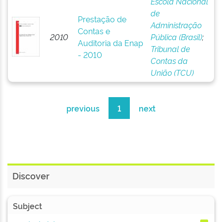
Escola Nacional
de
Prestação de
Administração
Contas e
2010
Pública (Brasil)
;
Auditoria da Enap
Tribunal de
- 2010
Contas da
União (TCU)
previous
1
next
Discover
Subject