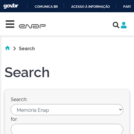
COMUNICA BR
ACESSO À INFORMAÇÃO
PARTI
Skip navigation
IR
PARA
O
CONTEÚDO
Search
Search
Search:
for