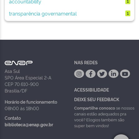
accountability
1
transparência governamental
1
NAS REDES
Asa Sul
SPO Área Especial 2-A
CEP 70.610-900
ACESSIBILIDADE
Brasília/DF
DEIXE SEU FEEDBACK
Horário de funcionamento
Compartilhe conosco
se nossos
08h00 às 18h00
canais estão adequados pra
Contato
você? Elogios também são
biblioteca@enap.gov.br
super bem vindos!