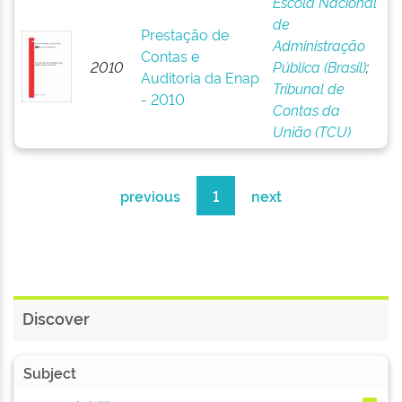
Escola Nacional
de
Prestação de
Administração
Contas e
2010
Pública (Brasil)
;
Auditoria da Enap
Tribunal de
- 2010
Contas da
União (TCU)
previous
1
next
Discover
Subject