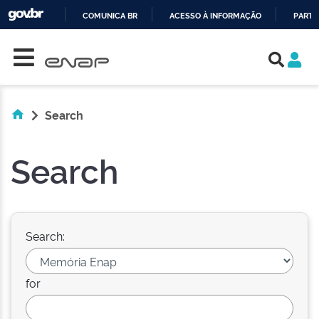
COMUNICA BR
ACESSO À INFORMAÇÃO
PARTI
Skip navigation
IR
PARA
O
CONTEÚDO
Search
Search
Search:
for