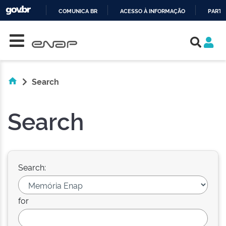
COMUNICA BR
ACESSO À INFORMAÇÃO
PARTI
Skip navigation
IR
PARA
O
CONTEÚDO
Search
Search
Search:
for