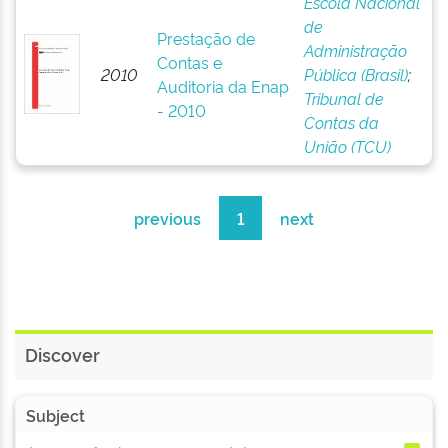
Escola Nacional
de
Prestação de
Administração
Contas e
2010
Pública (Brasil)
;
Auditoria da Enap
Tribunal de
- 2010
Contas da
União (TCU)
previous
1
next
Discover
Subject