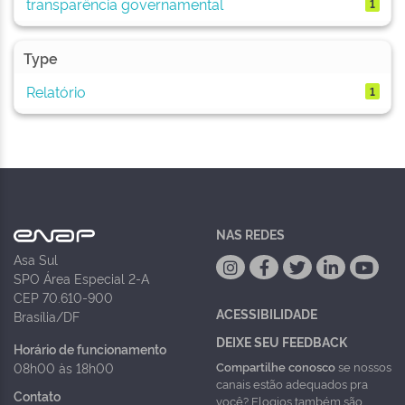
transparência governamental
1
Type
Relatório
1
NAS REDES
Asa Sul
SPO Área Especial 2-A
CEP 70.610-900
ACESSIBILIDADE
Brasília/DF
DEIXE SEU FEEDBACK
Horário de funcionamento
Compartilhe conosco
se nossos
08h00 às 18h00
canais estão adequados pra
Contato
você? Elogios também são