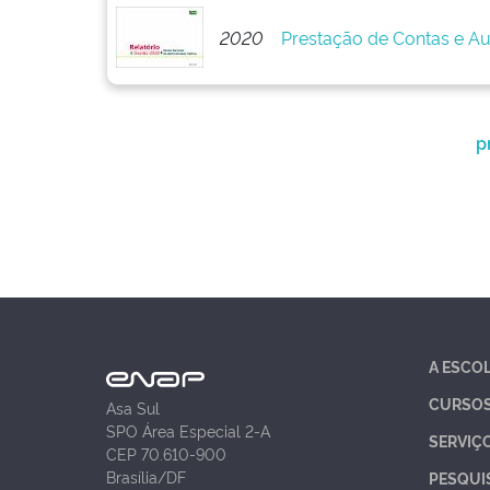
2020
Prestação de Contas e Au
p
A ESCO
CURSO
Asa Sul
SPO Área Especial 2-A
SERVIÇ
CEP 70.610-900
Brasília/DF
PESQUI