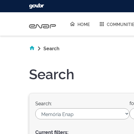
Skip navigation
HOME
COMMUNITI
Search
Search
fo
Search:
Current filters: