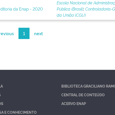
Escola Nacional de Administra
ditoria da Enap - 2020
Pública (Brasil)
;
Controladoria-G
da União (CGU)
revious
1
next
LA
BIBLIOTECA GRACILIANO RAM
S
CENTRAL DE CONTEÚDO
OS
ACERVO ENAP
SA E CONHECIMENTO