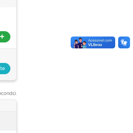
econds).