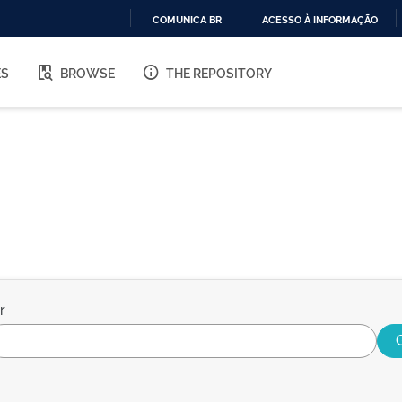
COMUNICA BR
ACESSO À INFORMAÇÃO
IR
PARA
ES
BROWSE
THE REPOSITORY
O
CONTEÚDO
r