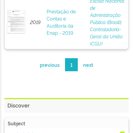
Escola Nacional
de
Prestação de
Administração
Contas e
2019
Pública (Brasil)
;
Auditoria da
Controladoria-
Enap - 2019
Geral da União
(CGU)
previous
1
next
Discover
Subject