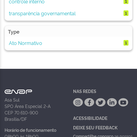
controle interno
1
transparência governamental
1
Type
Ato Normativo
1
NAS REDES
Asa Sul
SPO Área Especial 2-A
CEP 70.610-900
ACESSIBILIDADE
Brasília/DF
DEIXE SEU FEEDBACK
Horário de funcionamento
Compartilhe conosco
se nossos
08h00 às 18h00