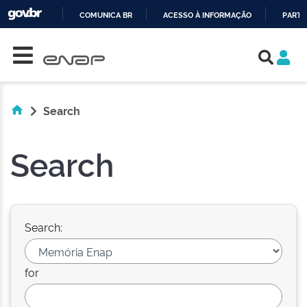
COMUNICA BR
ACESSO À INFORMAÇÃO
PARTI
Skip navigation
IR
PARA
O
CONTEÚDO
Search
Search
Search:
for