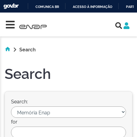
COMUNICA BR
ACESSO À INFORMAÇÃO
PARTI
Skip navigation
IR
PARA
O
CONTEÚDO
Search
Search
Search:
for