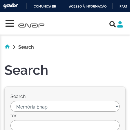
COMUNICA BR
ACESSO À INFORMAÇÃO
PARTI
Skip navigation
IR
PARA
O
CONTEÚDO
Search
Search
Search:
for