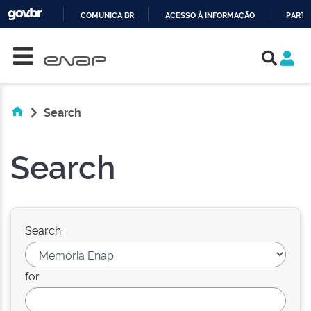
COMUNICA BR
ACESSO À INFORMAÇÃO
PARTI
Skip navigation
IR
PARA
O
CONTEÚDO
Search
Search
Search:
for