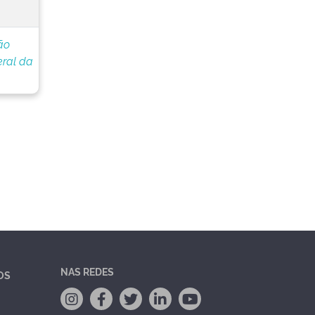
ão
eral da
NAS REDES
OS