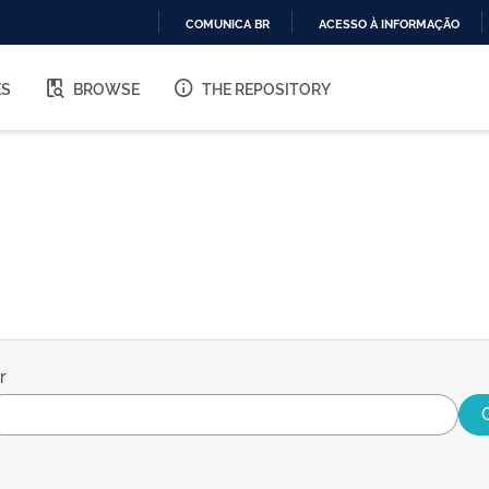
COMUNICA BR
ACESSO À INFORMAÇÃO
IR
PARA
ES
BROWSE
THE REPOSITORY
O
CONTEÚDO
r