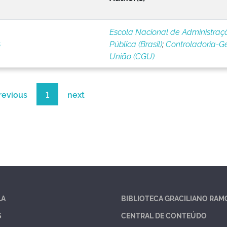
Escola Nacional de Administraç
3
Pública (Brasil)
;
Controladoria-G
União (CGU)
revious
1
next
LA
BIBLIOTECA GRACILIANO RAM
S
CENTRAL DE CONTEÚDO