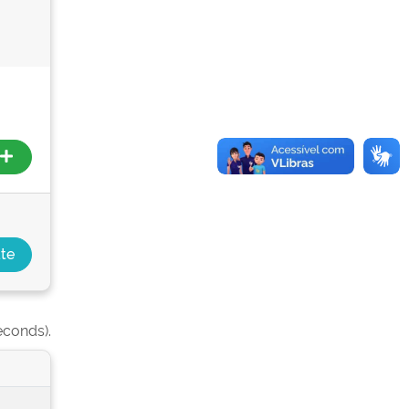
econds).