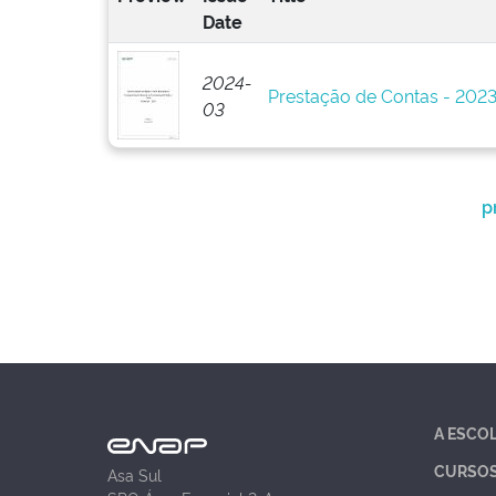
Date
2024-
Prestação de Contas - 202
03
p
A ESCO
CURSO
Asa Sul