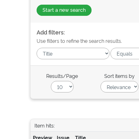
Start a new search
Add filters:
Use filters to refine the search results.
Results/Page
Sort items by
Item hits:
Preview
Issue
Title