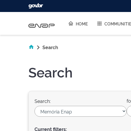
Skip navigation
HOME
COMMUNITI
Search
Search
fo
Search:
Current filters: