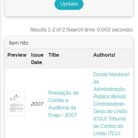
Results 1-2 of 2 (Search time: 0.002 seconds).
Item hits:
Preview
Issue
Title
Author(s)
Date
Escola Nacional
de
Administração
Prestação de
Pública (Brasil)
;
Contas e
2007
Controladoria-
Auditoria da
Geral da União
Enap - 2007
(CGU)
;
Tribunal
de Contas da
União (TCU)