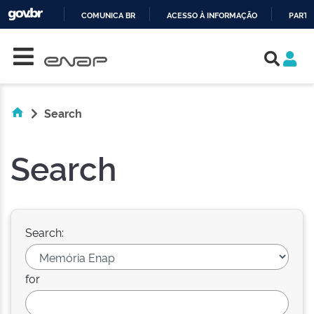
COMUNICA BR
ACESSO À INFORMAÇÃO
PARTI
Skip navigation
IR
PARA
O
CONTEÚDO
Search
Search
Search:
for