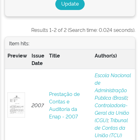
Results 1-2 of 2 (Search time: 0.024 seconds).
Item hits:
Preview
Issue
Title
Author(s)
Date
Escola Nacional
de
Administração
Prestação de
Pública (Brasil)
;
Contas e
2007
Controladoria-
Auditoria da
Geral da União
Enap - 2007
(CGU)
;
Tribunal
de Contas da
União (TCU)