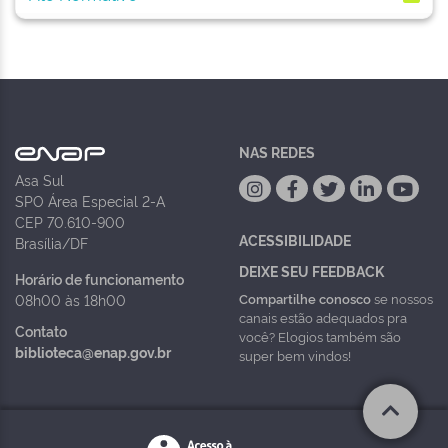
NAS REDES
Asa Sul
SPO Área Especial 2-A
CEP 70.610-900
ACESSIBILIDADE
Brasília/DF
DEIXE SEU FEEDBACK
Horário de funcionamento
Compartilhe conosco
se nossos
08h00 às 18h00
canais estão adequados pra
Contato
você? Elogios também são
biblioteca@enap.gov.br
super bem vindos!