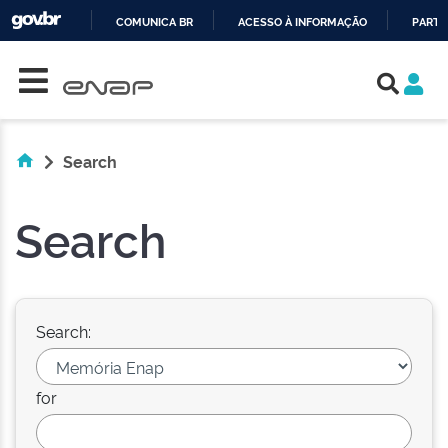
COMUNICA BR
ACESSO À INFORMAÇÃO
PARTI
Skip navigation
IR
PARA
O
CONTEÚDO
Search
Search
Search:
for