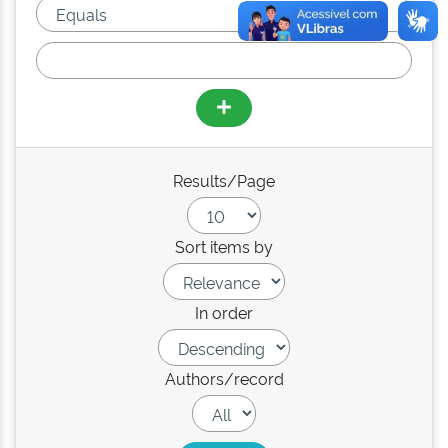
Results/Page
Sort items by
In order
Authors/record