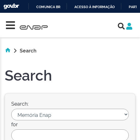
COMUNICA BR
ACESSO À INFORMAÇÃO
PARTI
Skip navigation
IR
PARA
O
CONTEÚDO
Search
Search
Search:
for