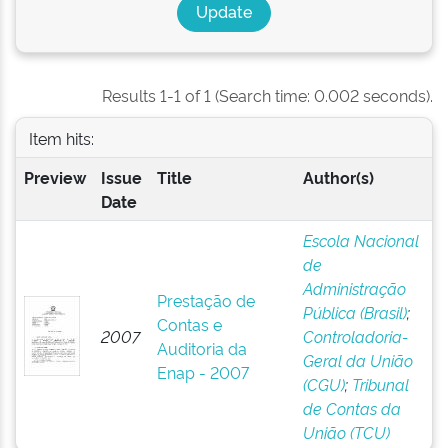
Results 1-1 of 1 (Search time: 0.002 seconds).
Item hits:
Preview
Issue
Title
Author(s)
Date
Escola Nacional
de
Administração
Prestação de
Pública (Brasil)
;
Contas e
2007
Controladoria-
Auditoria da
Geral da União
Enap - 2007
(CGU)
;
Tribunal
de Contas da
União (TCU)