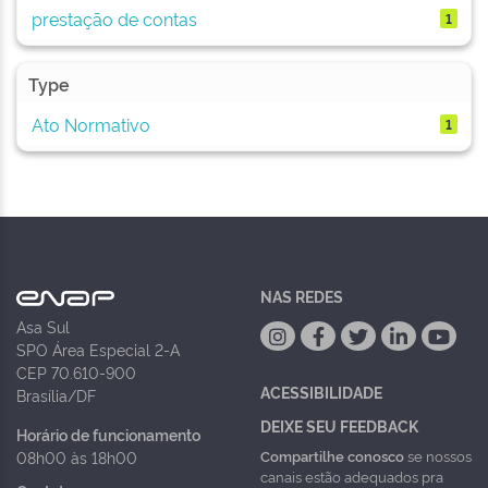
prestação de contas
1
Type
Ato Normativo
1
NAS REDES
Asa Sul
SPO Área Especial 2-A
CEP 70.610-900
ACESSIBILIDADE
Brasília/DF
DEIXE SEU FEEDBACK
Horário de funcionamento
Compartilhe conosco
se nossos
08h00 às 18h00
canais estão adequados pra