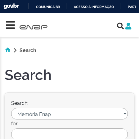
COMUNICA BR
ACESSO À INFORMAÇÃO
PARTI
Skip navigation
IR
PARA
O
CONTEÚDO
Search
Search
Search:
for