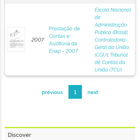
Escola Nacional
de
Administração
Prestação de
Pública (Brasil)
;
Contas e
2007
Controladoria-
Auditoria da
Geral da União
Enap - 2007
(CGU)
;
Tribunal
de Contas da
União (TCU)
previous
1
next
Discover