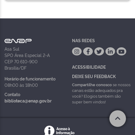
NAS REDES
Asa Sul
SPO Área Especial 2-A
CEP 70.610-900
ACESSIBILIDADE
Brasília/DF
DEIXE SEU FEEDBACK
Horário de funcionamento
Compartilhe conosco
se nossos
08h00 às 18h00
canais estão adequados pra
Contato
você? Elogios também são
biblioteca@enap.gov.br
super bem vindos!