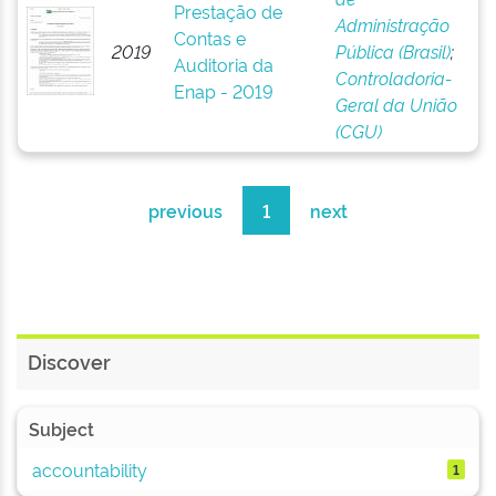
Prestação de
Administração
Contas e
2019
Pública (Brasil)
;
Auditoria da
Controladoria-
Enap - 2019
Geral da União
(CGU)
previous
1
next
Discover
Subject
accountability
1