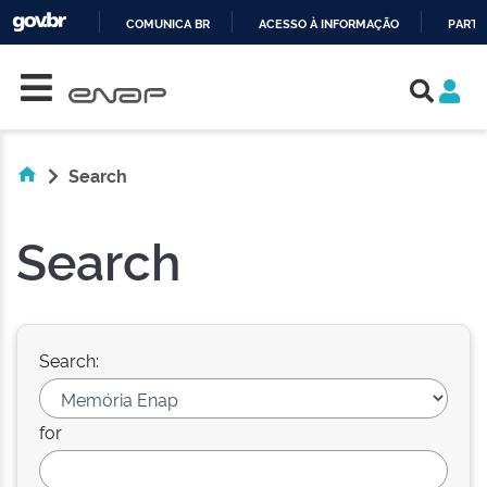
COMUNICA BR
ACESSO À INFORMAÇÃO
PARTI
Skip navigation
IR
PARA
O
CONTEÚDO
Search
Search
Search:
for