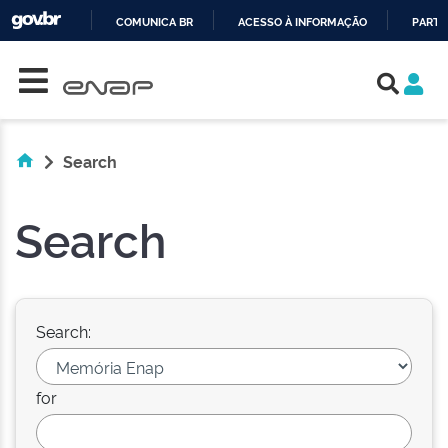
COMUNICA BR
ACESSO À INFORMAÇÃO
PARTI
Skip navigation
IR
PARA
O
CONTEÚDO
Search
Search
Search:
for