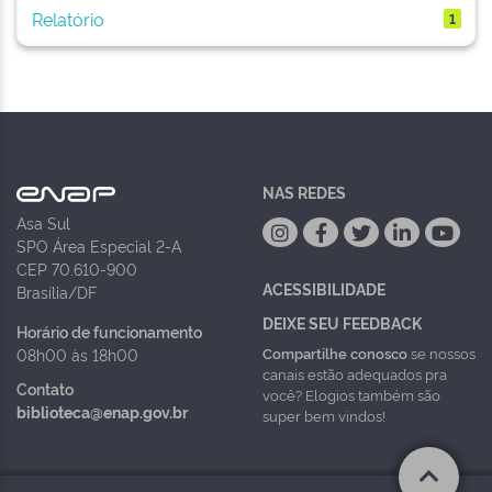
Relatório
1
NAS REDES
Asa Sul
SPO Área Especial 2-A
CEP 70.610-900
ACESSIBILIDADE
Brasília/DF
DEIXE SEU FEEDBACK
Horário de funcionamento
Compartilhe conosco
se nossos
08h00 às 18h00
canais estão adequados pra
Contato
você? Elogios também são
biblioteca@enap.gov.br
super bem vindos!