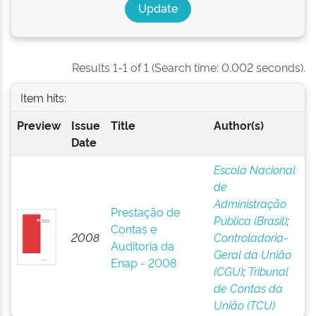
Results 1-1 of 1 (Search time: 0.002 seconds).
Item hits:
Preview
Issue
Title
Author(s)
Date
Escola Nacional
de
Administração
Prestação de
Pública (Brasil)
;
Contas e
2008
Controladoria-
Auditoria da
Geral da União
Enap - 2008
(CGU)
;
Tribunal
de Contas da
União (TCU)