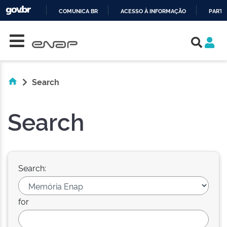
COMUNICA BR
ACESSO À INFORMAÇÃO
PARTI
Skip navigation
IR
PARA
O
CONTEÚDO
Search
Search
Search:
for