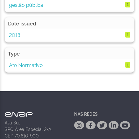
gestão pública
1
Date issued
2018
1
Type
Ato Normativo
1
NAS REDES
Asa Sul
SPO Área Especial 2-A
CEP 70.610-900