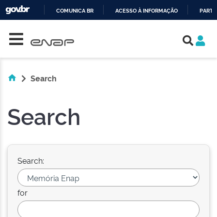
COMUNICA BR
ACESSO À INFORMAÇÃO
PARTI
Skip navigation
IR
PARA
O
CONTEÚDO
Search
Search
Search:
for