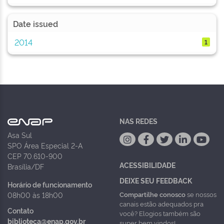
Date issued
2014
1
NAS REDES
Asa Sul
SPO Área Especial 2-A
CEP 70.610-900
ACESSIBILIDADE
Brasília/DF
DEIXE SEU FEEDBACK
Horário de funcionamento
Compartilhe conosco
se nossos
08h00 às 18h00
canais estão adequados pra
Contato
você? Elogios também são
biblioteca@enap.gov.br
super bem vindos!