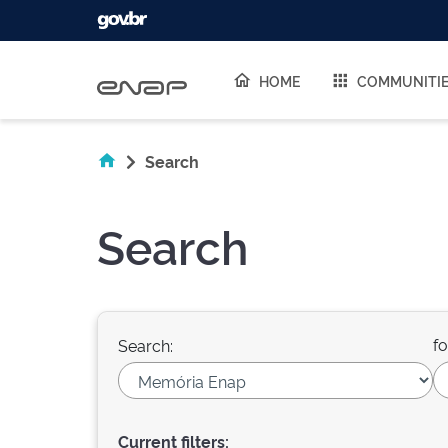
Skip navigation
HOME
COMMUNITI
Search
Search
fo
Search:
Current filters: