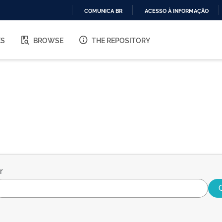
COMUNICA BR
ACESSO À INFORMAÇÃO
IR
PARA
ES
BROWSE
THE REPOSITORY
O
CONTEÚDO
r