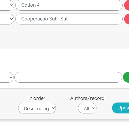
In order
Authors/record