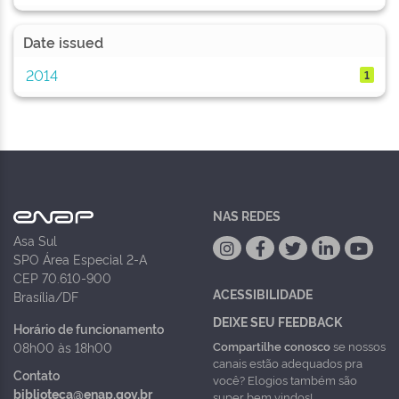
Date issued
2014
1
NAS REDES
Asa Sul
SPO Área Especial 2-A
CEP 70.610-900
ACESSIBILIDADE
Brasília/DF
DEIXE SEU FEEDBACK
Horário de funcionamento
Compartilhe conosco
se nossos
08h00 às 18h00
canais estão adequados pra
Contato
você? Elogios também são
biblioteca@enap.gov.br
super bem vindos!