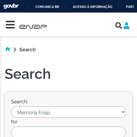
COMUNICA BR
ACESSO À INFORMAÇÃO
PARTI
Skip navigation
IR
PARA
O
CONTEÚDO
Search
Search
Search:
for