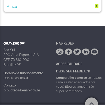
África
1
NAS REDES
Asa Sul
SPO Área Especial 2-A
CEP 70.610-900
ACESSIBILIDADE
Brasília/DF
DEIXE SEU FEEDBACK
Horário de funcionamento
Compartilhe conosco
se nossos
08h00 às 18h00
canais estão adequados pra
Contato
você? Elogios também são
biblioteca@enap.gov.br
super bem vindos!