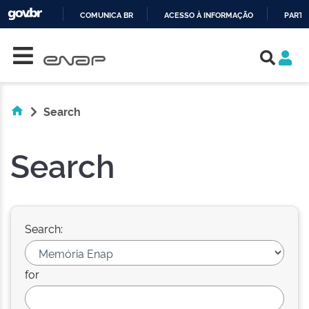
COMUNICA BR
ACESSO À INFORMAÇÃO
PARTI
Skip navigation
IR
PARA
O
CONTEÚDO
Search
Search
Search:
for