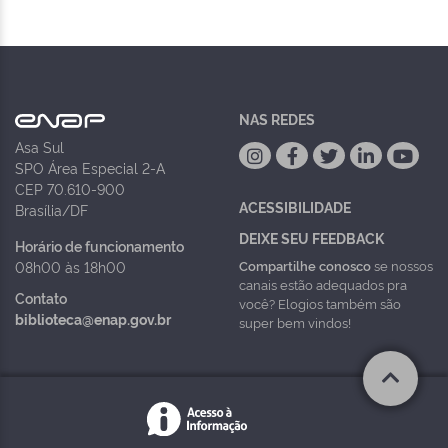
NAS REDES
Asa Sul
SPO Área Especial 2-A
CEP 70.610-900
ACESSIBILIDADE
Brasília/DF
DEIXE SEU FEEDBACK
Horário de funcionamento
Compartilhe conosco
se nossos
08h00 às 18h00
canais estão adequados pra
Contato
você? Elogios também são
biblioteca@enap.gov.br
super bem vindos!