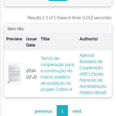
Results 1-1 of 1 (Search time: 0.013 seconds).
Item hits:
Preview
Issue
Title
Author(s)
Date
Agência
Termo de
Brasileira de
cooperação para
Cooperação
2014-
a construção do
(ABC)
;
Escola
02-21
marco analítico
Nacional de
de avaliação do
Administração
projeto Cotton 4
Pública (Brasil)
previous
1
next