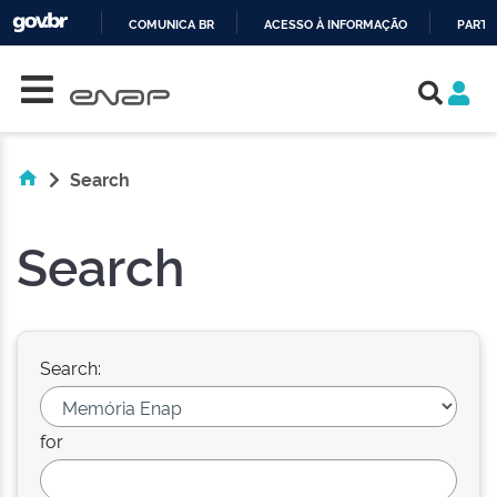
COMUNICA BR
ACESSO À INFORMAÇÃO
PARTI
Skip navigation
IR
PARA
O
CONTEÚDO
Search
Search
Search:
for