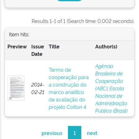
Results 1-1 of 1 (Search time: 0.002 seconds).
Item hits:
Preview
Issue
Title
Author(s)
Date
Agência
Termo de
Brasileira de
cooperação para
Cooperação
2014-
a construção do
(ABC)
;
Escola
02-21
marco analítico
Nacional de
de avaliação do
Administração
projeto Cotton 4
Pública (Brasil)
previous
1
next