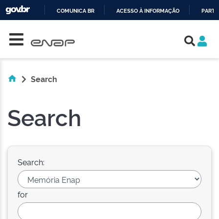
COMUNICA BR
ACESSO À INFORMAÇÃO
PARTI
Skip navigation
IR
PARA
O
CONTEÚDO
Search
Search
Search:
for