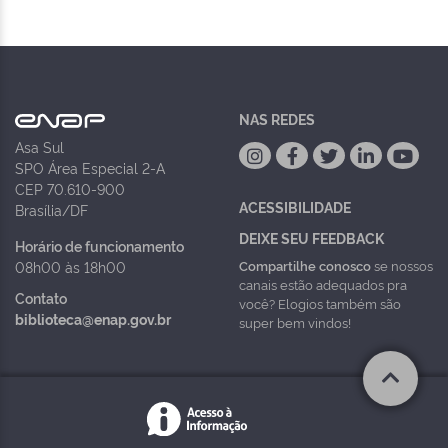
NAS REDES
Asa Sul
SPO Área Especial 2-A
CEP 70.610-900
ACESSIBILIDADE
Brasília/DF
DEIXE SEU FEEDBACK
Horário de funcionamento
Compartilhe conosco
se nossos
08h00 às 18h00
canais estão adequados pra
Contato
você? Elogios também são
biblioteca@enap.gov.br
super bem vindos!