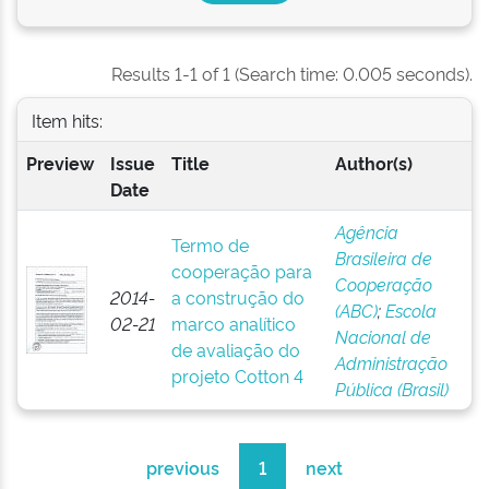
Results 1-1 of 1 (Search time: 0.005 seconds).
Item hits:
Preview
Issue
Title
Author(s)
Date
Agência
Termo de
Brasileira de
cooperação para
Cooperação
2014-
a construção do
(ABC)
;
Escola
02-21
marco analítico
Nacional de
de avaliação do
Administração
projeto Cotton 4
Pública (Brasil)
previous
1
next