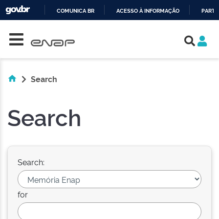
COMUNICA BR
ACESSO À INFORMAÇÃO
PARTI
Skip navigation
IR
PARA
O
CONTEÚDO
Search
Search
Search:
for