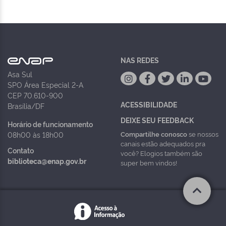
NAS REDES
Asa Sul
SPO Área Especial 2-A
CEP 70.610-900
ACESSIBILIDADE
Brasília/DF
DEIXE SEU FEEDBACK
Horário de funcionamento
Compartilhe conosco
se nossos
08h00 às 18h00
canais estão adequados pra
Contato
você? Elogios também são
biblioteca@enap.gov.br
super bem vindos!