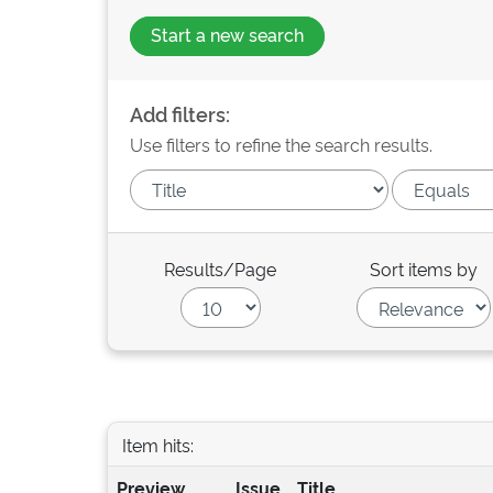
Start a new search
Add filters:
Use filters to refine the search results.
Results/Page
Sort items by
Item hits:
Preview
Issue
Title