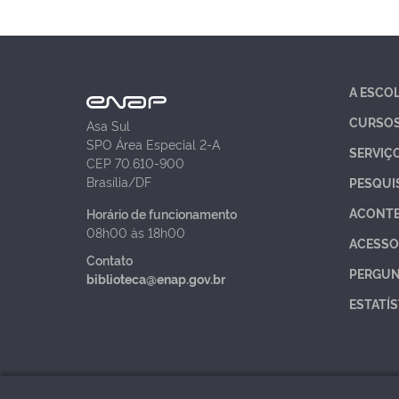
A ESCO
CURSO
Asa Sul
SPO Área Especial 2-A
SERVIÇ
CEP 70.610-900
Brasília/DF
PESQUI
ACONT
Horário de funcionamento
08h00 às 18h00
ACESSO
Contato
PERGUN
biblioteca@enap.gov.br
ESTATÍS