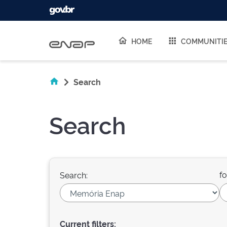
Skip navigation
HOME
COMMUNITI
Search
Search
fo
Search:
Current filters: