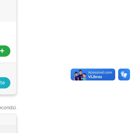
econds).