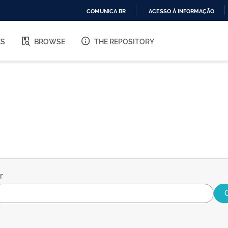
COMUNICA BR
ACESSO À INFORMAÇÃO
IR
PARA
ES
BROWSE
THE REPOSITORY
O
CONTEÚDO
r