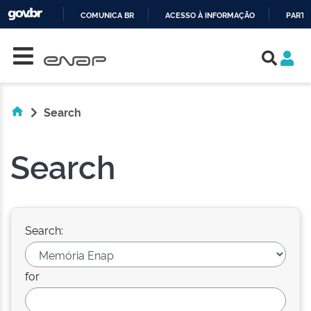
COMUNICA BR
ACESSO À INFORMAÇÃO
PARTI
Skip navigation
IR
PARA
O
CONTEÚDO
Search
Search
Search:
for