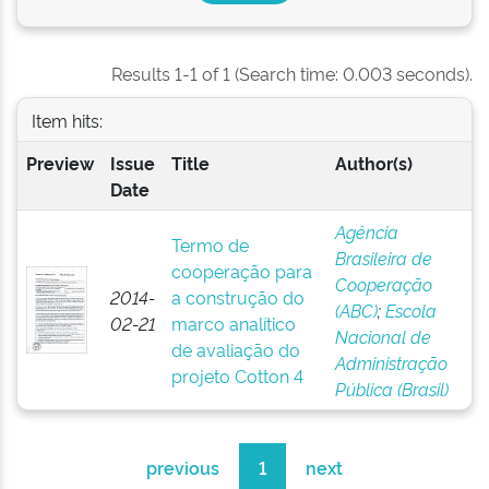
Results 1-1 of 1 (Search time: 0.003 seconds).
Item hits:
Preview
Issue
Title
Author(s)
Date
Agência
Termo de
Brasileira de
cooperação para
Cooperação
2014-
a construção do
(ABC)
;
Escola
02-21
marco analítico
Nacional de
de avaliação do
Administração
projeto Cotton 4
Pública (Brasil)
previous
1
next