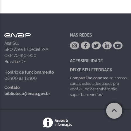
NAS REDES
Asa Sul
SPO Área Especial 2-A
CEP 70.610-900
ACESSIBILIDADE
Brasília/DF
DEIXE SEU FEEDBACK
Horário de funcionamento
Compartilhe conosco
se nossos
08h00 às 18h00
canais estão adequados pra
Contato
você? Elogios também são
biblioteca@enap.gov.br
super bem vindos!