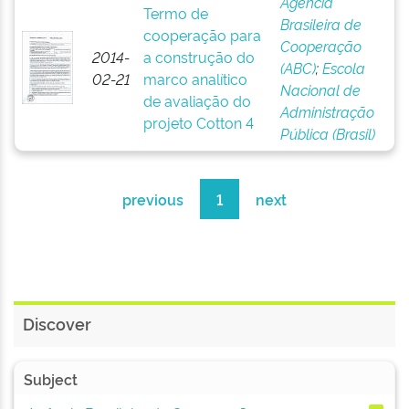
Agência
Termo de
Brasileira de
cooperação para
Cooperação
2014-
a construção do
(ABC)
;
Escola
02-21
marco analítico
Nacional de
de avaliação do
Administração
projeto Cotton 4
Pública (Brasil)
previous
1
next
Discover
Subject