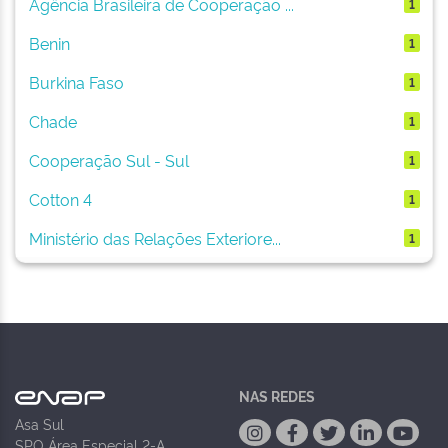
Agência Brasileira de Cooperação ...
1
Benin
1
Burkina Faso
1
Chade
1
Cooperação Sul - Sul
1
Cotton 4
1
Ministério das Relações Exteriore...
1
NAS REDES
Asa Sul
SPO Área Especial 2-A