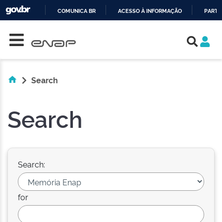
COMUNICA BR
ACESSO À INFORMAÇÃO
PARTI
Skip navigation
IR
PARA
O
CONTEÚDO
Search
Search
Search:
for